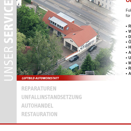
U
Fol
für
• 
• 
• 
• 
• 
• 
• 
• 
• 
• 