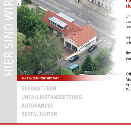
H
d
Uns
zur
und
Re
erh
Ih
vo
Öf
Mo 
Fr 
Sa